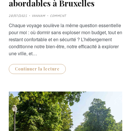
abordables à Bruxelles
P
28/07/2025
VANNAM
COMMENT
O
S
Chaque voyage soulève la même question essentielle
T
E
pour moi : où dormir sans exploser mon budget, tout en
D
O
restant confortable et en sécurité ? L’hébergement
N
conditionne notre bien-être, notre efficacité à explorer
une ville, et…
Continuer la lecture