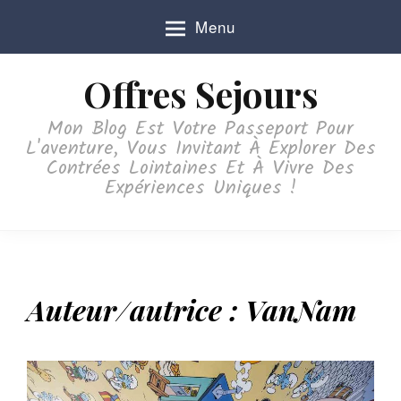
S
Menu
k
i
p
Offres Sejours
t
o
Mon Blog Est Votre Passeport Pour
c
L'aventure, Vous Invitant À Explorer Des
o
Contrées Lointaines Et À Vivre Des
n
Expériences Uniques !
t
e
n
t
Auteur/autrice :
VanNam