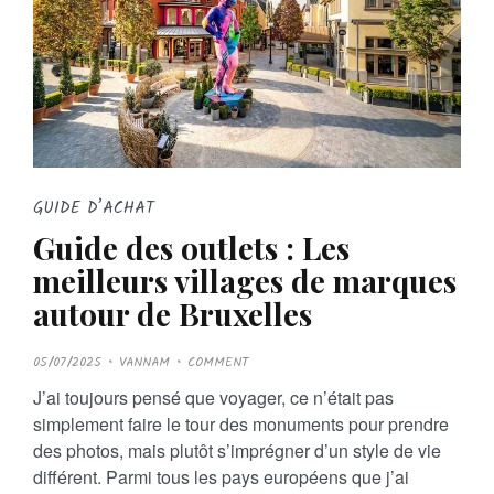
GUIDE D’ACHAT
Guide des outlets : Les
meilleurs villages de marques
autour de Bruxelles
P
05/07/2025
VANNAM
COMMENT
O
S
J’ai toujours pensé que voyager, ce n’était pas
T
E
simplement faire le tour des monuments pour prendre
D
O
des photos, mais plutôt s’imprégner d’un style de vie
N
différent. Parmi tous les pays européens que j’ai