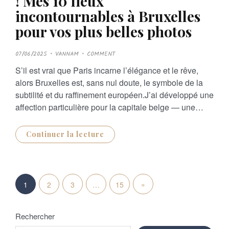
! Mes 10 lieux
incontournables à Bruxelles
pour vos plus belles photos
P
07/06/2025
VANNAM
COMMENT
O
S
S’il est vrai que Paris incarne l’élégance et le rêve,
T
E
alors Bruxelles est, sans nul doute, le symbole de la
D
O
subtilité et du raffinement européen.J’ai développé une
N
affection particulière pour la capitale belge — une…
Continuer la lecture
P
N
»
1
2
3
…
15
a
e
g
Rechercher
x