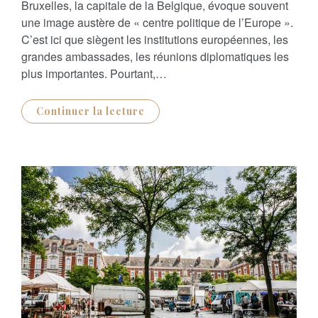
Bruxelles, la capitale de la Belgique, évoque souvent
T
E
une image austère de « centre politique de l’Europe ».
D
O
C’est ici que siègent les institutions européennes, les
N
grandes ambassades, les réunions diplomatiques les
plus importantes. Pourtant,…
Continuer la lecture