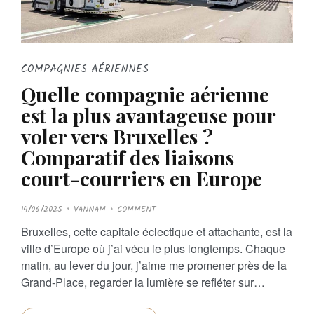
COMPAGNIES AÉRIENNES
Quelle compagnie aérienne
est la plus avantageuse pour
voler vers Bruxelles ?
Comparatif des liaisons
court-courriers en Europe
P
14/06/2025
VANNAM
COMMENT
O
S
Bruxelles, cette capitale éclectique et attachante, est la
T
E
ville d’Europe où j’ai vécu le plus longtemps. Chaque
D
O
matin, au lever du jour, j’aime me promener près de la
N
Grand-Place, regarder la lumière se refléter sur…