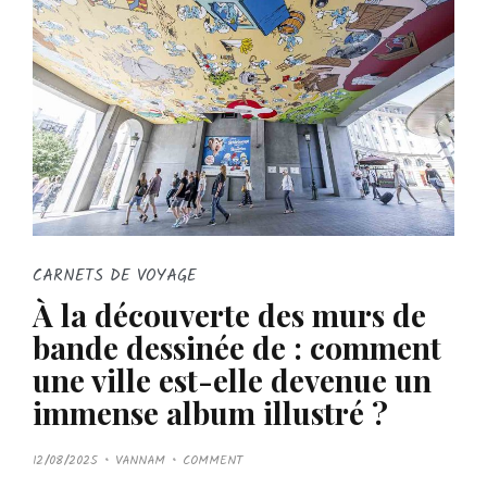
CARNETS DE VOYAGE
À la découverte des murs de
bande dessinée de : comment
une ville est-elle devenue un
immense album illustré ?
P
12/08/2025
VANNAM
COMMENT
O
S