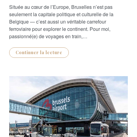
S
Située au cœur de l’Europe, Bruxelles n’est pas
T
E
seulement la capitale politique et culturelle de la
D
O
Belgique — c’est aussi un véritable carrefour
N
ferroviaire pour explorer le continent. Pour moi,
passionné(e) de voyages en train,…
Continuer la lecture