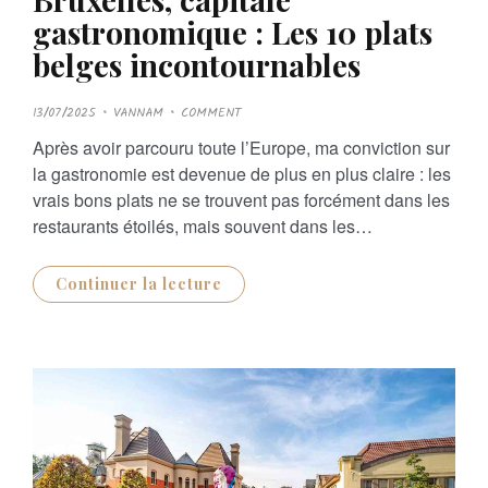
gastronomique : Les 10 plats
belges incontournables
P
13/07/2025
VANNAM
COMMENT
O
S
Après avoir parcouru toute l’Europe, ma conviction sur
T
E
la gastronomie est devenue de plus en plus claire : les
D
O
vrais bons plats ne se trouvent pas forcément dans les
N
restaurants étoilés, mais souvent dans les…
Continuer la lecture