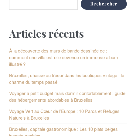
i
Rechercher
t
n
P
a
Articles récents
o
t
s
i
À la découverte des murs de bande dessinée de :
comment une ville est-elle devenue un immense album
o
t
illustré ?
n
s
Bruxelles, chasse au trésor dans les boutiques vintage : le
d
charme du temps passé
e
Voyager à petit budget mais dormir confortablement : guide
des hébergements abordables à Bruxelles
s
Voyage Vert au Cœur de l’Europe : 10 Parcs et Refuges
p
Naturels à Bruxelles
u
Bruxelles, capitale gastronomique : Les 10 plats belges
incontournables