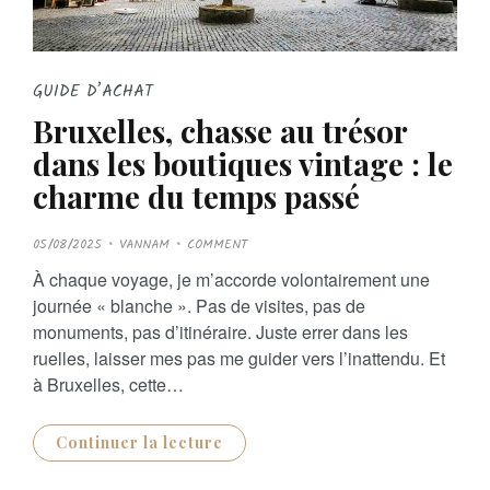
GUIDE D’ACHAT
Bruxelles, chasse au trésor
dans les boutiques vintage : le
charme du temps passé
P
05/08/2025
VANNAM
COMMENT
O
S
À chaque voyage, je m’accorde volontairement une
T
E
journée « blanche ». Pas de visites, pas de
D
O
monuments, pas d’itinéraire. Juste errer dans les
N
ruelles, laisser mes pas me guider vers l’inattendu. Et
à Bruxelles, cette…
Continuer la lecture