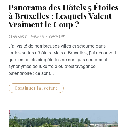
Panorama des Hôtels 5 Étoiles
à Bruxelles : Lesquels Valent
Vraiment le Coup ?
P
28/06/2025
VANNAM
COMMENT
O
S
J’ai visité de nombreuses villes et séjourné dans
T
E
toutes sortes d’hôtels. Mais à Bruxelles, j’ai découvert
D
O
que les hôtels cinq étoiles ne sont pas seulement
N
synonymes de luxe froid ou d’extravagance
ostentatoire : ce sont…
Continuer la lecture