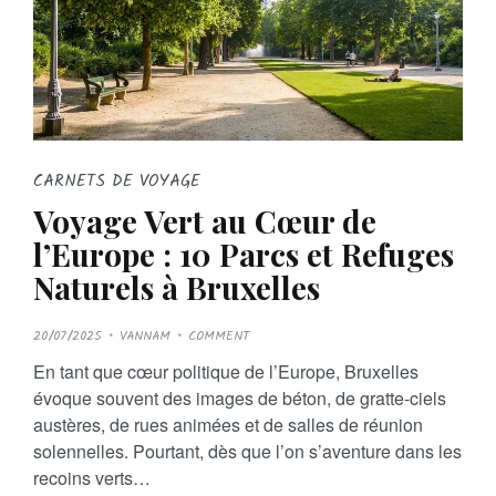
CARNETS DE VOYAGE
Voyage Vert au Cœur de
l’Europe : 10 Parcs et Refuges
Naturels à Bruxelles
P
20/07/2025
VANNAM
COMMENT
O
S
En tant que cœur politique de l’Europe, Bruxelles
T
E
évoque souvent des images de béton, de gratte-ciels
D
O
austères, de rues animées et de salles de réunion
N
solennelles. Pourtant, dès que l’on s’aventure dans les
recoins verts…