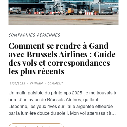
COMPAGNIES AÉRIENNES
Comment se rendre à Gand
avec Brussels Airlines : Guide
des vols et correspondances
les plus récents
P
16/04/2025
VANNAM
COMMENT
O
S
Un matin paisible du printemps 2025, je me trouvais à
T
E
bord d’un avion de Brussels Airlines, quittant
D
O
Lisbonne, les yeux rivés sur l’aile argentée effleurée
N
par la lumière douce du soleil. Mon vol atterrissait à…