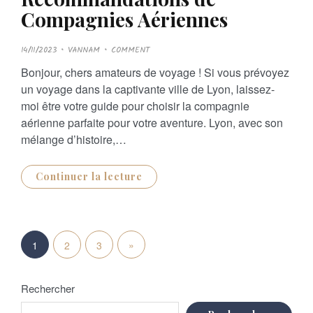
Compagnies Aériennes
P
14/11/2023
VANNAM
COMMENT
O
S
Bonjour, chers amateurs de voyage ! Si vous prévoyez
T
E
un voyage dans la captivante ville de Lyon, laissez-
D
O
moi être votre guide pour choisir la compagnie
N
aérienne parfaite pour votre aventure. Lyon, avec son
mélange d’histoire,…
Continuer la lecture
P
N
»
1
2
3
a
e
g
Rechercher
x