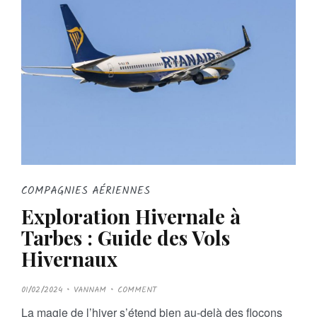
COMPAGNIES AÉRIENNES
Exploration Hivernale à
Tarbes : Guide des Vols
Hivernaux
P
01/02/2024
VANNAM
COMMENT
O
S
La magie de l’hiver s’étend bien au-delà des flocons
T