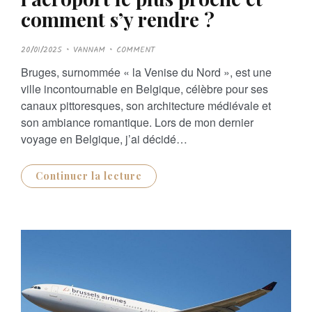
comment s’y rendre ?
P
20/01/2025
VANNAM
COMMENT
O
S
Bruges, surnommée « la Venise du Nord », est une
T
E
ville incontournable en Belgique, célèbre pour ses
D
O
canaux pittoresques, son architecture médiévale et
N
son ambiance romantique. Lors de mon dernier
voyage en Belgique, j’ai décidé…
Continuer la lecture