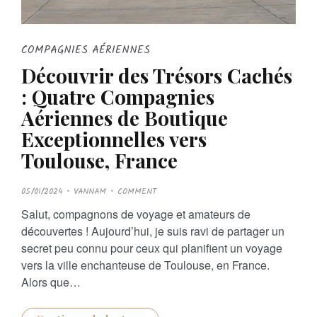
COMPAGNIES AÉRIENNES
Découvrir des Trésors Cachés
: Quatre Compagnies
Aériennes de Boutique
Exceptionnelles vers
Toulouse, France
P
05/01/2024
VANNAM
COMMENT
O
S
Salut, compagnons de voyage et amateurs de
T
E
découvertes ! Aujourd’hui, je suis ravi de partager un
D
O
secret peu connu pour ceux qui planifient un voyage
N
vers la ville enchanteuse de Toulouse, en France.
Alors que…