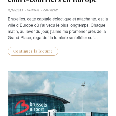
P
14/06/2025
VANNAM
COMMENT
O
S
Bruxelles, cette capitale éclectique et attachante, est la
T
E
ville d’Europe où j’ai vécu le plus longtemps. Chaque
D
O
matin, au lever du jour, j’aime me promener près de la
N
Grand-Place, regarder la lumière se refléter sur…
Continuer la lecture