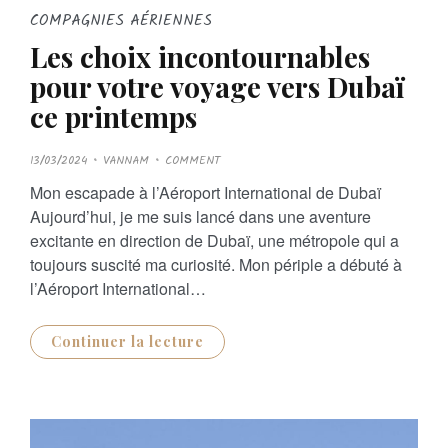
COMPAGNIES AÉRIENNES
Les choix incontournables
pour votre voyage vers Dubaï
ce printemps
P
13/03/2024
VANNAM
COMMENT
O
S
Mon escapade à l’Aéroport International de Dubaï
T
E
Aujourd’hui, je me suis lancé dans une aventure
D
O
excitante en direction de Dubaï, une métropole qui a
N
toujours suscité ma curiosité. Mon périple a débuté à
l’Aéroport International…
Continuer la lecture