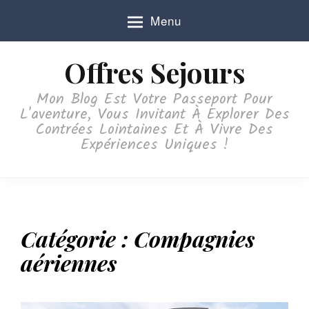
S
Menu
k
i
p
Offres Sejours
t
o
Mon Blog Est Votre Passeport Pour
c
L'aventure, Vous Invitant À Explorer Des
o
Contrées Lointaines Et À Vivre Des
n
Expériences Uniques !
t
e
n
t
Catégorie :
Compagnies
aériennes