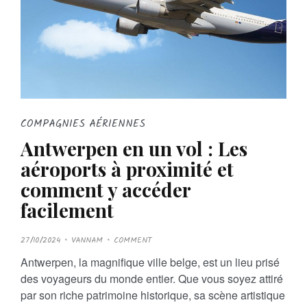
COMPAGNIES AÉRIENNES
Antwerpen en un vol : Les
aéroports à proximité et
comment y accéder
facilement
P
27/10/2024
VANNAM
COMMENT
O
S
Antwerpen, la magnifique ville belge, est un lieu prisé
T
E
des voyageurs du monde entier. Que vous soyez attiré
D
O
par son riche patrimoine historique, sa scène artistique
N