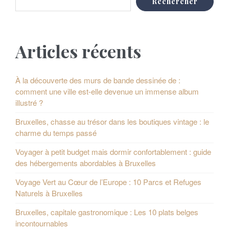
i
Rechercher
t
n
P
a
Articles récents
o
t
s
i
À la découverte des murs de bande dessinée de :
comment une ville est-elle devenue un immense album
o
t
illustré ?
n
s
Bruxelles, chasse au trésor dans les boutiques vintage : le
d
charme du temps passé
e
Voyager à petit budget mais dormir confortablement : guide
des hébergements abordables à Bruxelles
s
Voyage Vert au Cœur de l’Europe : 10 Parcs et Refuges
p
Naturels à Bruxelles
u
Bruxelles, capitale gastronomique : Les 10 plats belges
incontournables