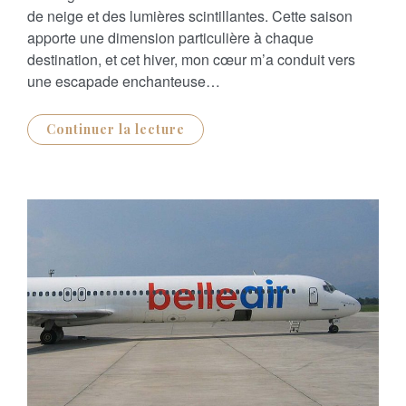
E
de neige et des lumières scintillantes. Cette saison
D
O
apporte une dimension particulière à chaque
N
destination, et cet hiver, mon cœur m’a conduit vers
une escapade enchanteuse…
Continuer la lecture