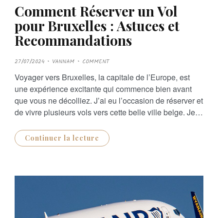
Comment Réserver un Vol
pour Bruxelles : Astuces et
Recommandations
P
27/07/2024
VANNAM
COMMENT
O
S
Voyager vers Bruxelles, la capitale de l’Europe, est
T
E
une expérience excitante qui commence bien avant
D
O
que vous ne décolliez. J’ai eu l’occasion de réserver et
N
de vivre plusieurs vols vers cette belle ville belge. Je…
Continuer la lecture