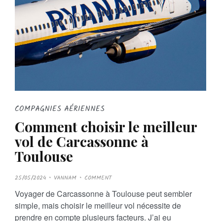
COMPAGNIES AÉRIENNES
Comment choisir le meilleur
vol de Carcassonne à
Toulouse
P
25/05/2024
VANNAM
COMMENT
O
S
Voyager de Carcassonne à Toulouse peut sembler
T
E
simple, mais choisir le meilleur vol nécessite de
D
O
prendre en compte plusieurs facteurs. J’ai eu
N