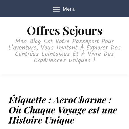
S
Menu
k
i
p
Offres Sejours
t
o
Mon Blog Est Votre Passeport Pour
c
L'aventure, Vous Invitant À Explorer Des
o
Contrées Lointaines Et À Vivre Des
n
Expériences Uniques !
t
e
n
t
Étiquette :
AeroCharme :
Où Chaque Voyage est une
Histoire Unique