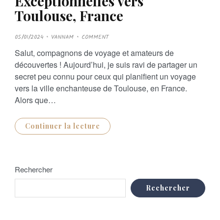
Exceptionnelles vers
Toulouse, France
P
05/01/2024
VANNAM
COMMENT
O
S
Salut, compagnons de voyage et amateurs de
T
E
découvertes ! Aujourd’hui, je suis ravi de partager un
D
O
secret peu connu pour ceux qui planifient un voyage
N
vers la ville enchanteuse de Toulouse, en France.
Alors que…
Continuer la lecture
Rechercher
Rechercher