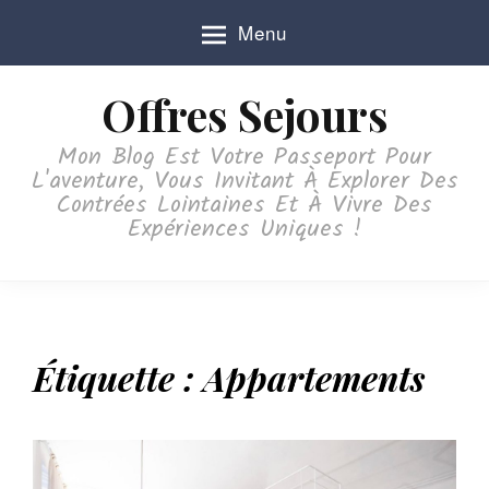
S
Menu
k
i
p
Offres Sejours
t
o
Mon Blog Est Votre Passeport Pour
c
L'aventure, Vous Invitant À Explorer Des
o
Contrées Lointaines Et À Vivre Des
n
Expériences Uniques !
t
e
n
t
Étiquette :
Appartements