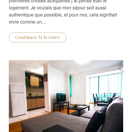
premières choses auxquelles j’ai pensé était le
D
O
logement. Je voulais que mon séjour soit aussi
N
authentique que possible, et pour moi, cela signifiait
vivre comme un…
Continuer la lecture