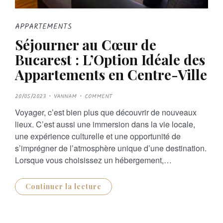
APPARTEMENTS
Séjourner au Cœur de
Bucarest : L’Option Idéale des
Appartements en Centre-Ville
P
20/05/2023
VANNAM
COMMENT
O
S
Voyager, c’est bien plus que découvrir de nouveaux
T
E
lieux. C’est aussi une immersion dans la vie locale,
D
O
une expérience culturelle et une opportunité de
N
s’imprégner de l’atmosphère unique d’une destination.
Lorsque vous choisissez un hébergement,…
Continuer la lecture