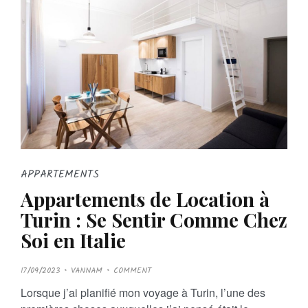
APPARTEMENTS
Appartements de Location à
Turin : Se Sentir Comme Chez
Soi en Italie
P
17/09/2023
VANNAM
COMMENT
O
S
Lorsque j’ai planifié mon voyage à Turin, l’une des
T
E