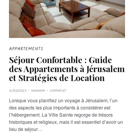
APPARTEMENTS
Séjour Confortable : Guide
des Appartements à Jérusalem
et Stratégies de Location
P
16/03/2023
VANNAM
COMMENT
O
S
Lorsque vous planifiez un voyage à Jérusalem, l’un
T
E
des aspects les plus importants à considérer est
D
O
l’hébergement. La Ville Sainte regorge de trésors
N
historiques et religieux, mais il est essentiel d’avoir un
lieu de séjour…