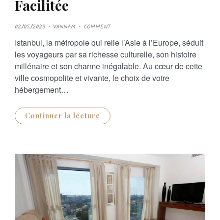
Facilitée
P
02/05/2023
VANNAM
COMMENT
O
S
Istanbul, la métropole qui relie l’Asie à l’Europe, séduit
T
E
les voyageurs par sa richesse culturelle, son histoire
D
O
millénaire et son charme inégalable. Au cœur de cette
N
ville cosmopolite et vivante, le choix de votre
hébergement…
Continuer la lecture