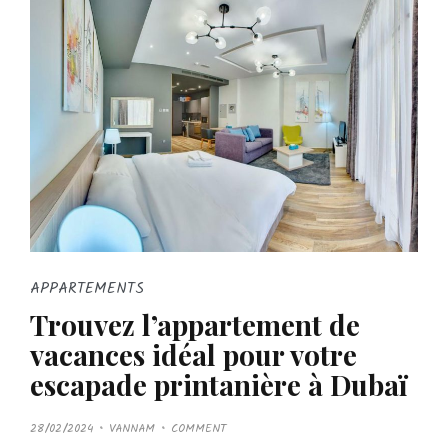
APPARTEMENTS
Trouvez l’appartement de
vacances idéal pour votre
escapade printanière à Dubaï
P
28/02/2024
VANNAM
COMMENT
O