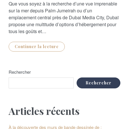
S
Que vous soyez à la recherche d’une vue imprenable
T
E
sur la mer depuis Palm Jumeirah ou d’un
D
O
emplacement central près de Dubai Media City, Dubaï
N
propose une multitude d’options d’hébergement pour
tous les goûts et…
Continuer la lecture
Rechercher
Rechercher
Articles récents
À la découverte des murs de bande dessinée de :