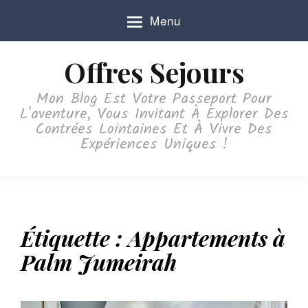
S
Menu
k
i
p
Offres Sejours
t
o
Mon Blog Est Votre Passeport Pour
c
L'aventure, Vous Invitant À Explorer Des
o
Contrées Lointaines Et À Vivre Des
n
Expériences Uniques !
t
e
n
t
Étiquette :
Appartements à
Palm Jumeirah