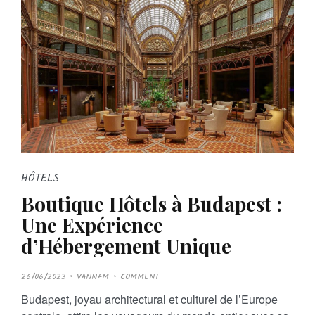
HÔTELS
Boutique Hôtels à Budapest :
Une Expérience
d’Hébergement Unique
P
26/06/2023
VANNAM
COMMENT
O
S
Budapest, joyau architectural et culturel de l’Europe
T
E