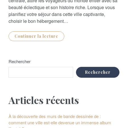
centrale, attire les voyageurs du monde entier avec sa
D
O
beauté éclectique et son histoire riche. Lorsque vous
N
planifiez votre séjour dans cette ville captivante,
choisir le bon hébergement…
Continuer la lecture
Rechercher
Rechercher
Articles récents
À la découverte des murs de bande dessinée de :
comment une ville est-elle devenue un immense album