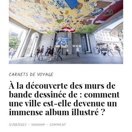
CARNETS DE VOYAGE
À la découverte des murs de
bande dessinée de : comment
une ville est-elle devenue un
immense album illustré ?
P
12/08/2025
VANNAM
COMMENT
O
S