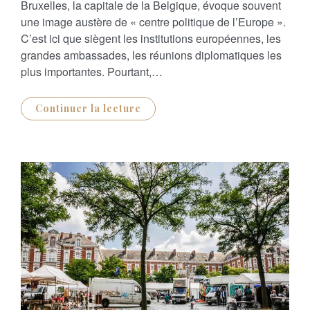
Bruxelles, la capitale de la Belgique, évoque souvent
T
E
une image austère de « centre politique de l’Europe ».
D
O
C’est ici que siègent les institutions européennes, les
N
grandes ambassades, les réunions diplomatiques les
plus importantes. Pourtant,…
Continuer la lecture