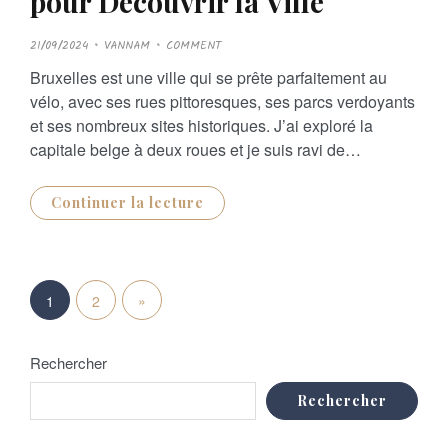
pour Découvrir la Ville
P
21/09/2024
VANNAM
COMMENT
O
S
Bruxelles est une ville qui se prête parfaitement au
T
E
vélo, avec ses rues pittoresques, ses parcs verdoyants
D
O
et ses nombreux sites historiques. J’ai exploré la
N
capitale belge à deux roues et je suis ravi de…
Continuer la lecture
P
N
»
1
2
a
e
g
Rechercher
x
i
Rechercher
t
n