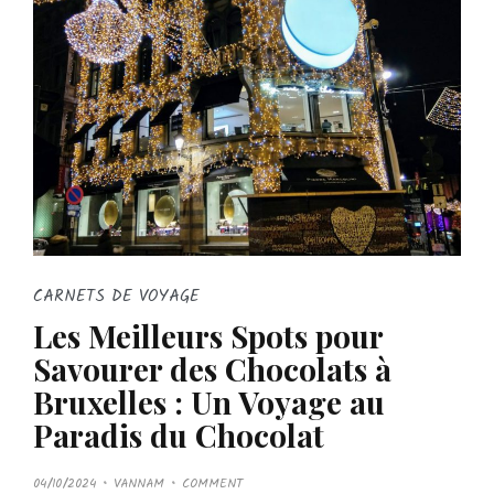
CARNETS DE VOYAGE
Les Meilleurs Spots pour
Savourer des Chocolats à
Bruxelles : Un Voyage au
Paradis du Chocolat
P
04/10/2024
VANNAM
COMMENT
O