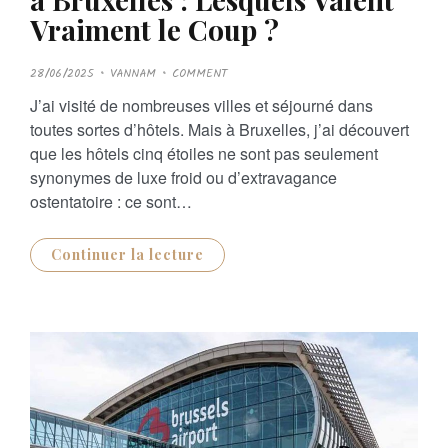
Vraiment le Coup ?
P
28/06/2025
VANNAM
COMMENT
O
S
J’ai visité de nombreuses villes et séjourné dans
T
E
toutes sortes d’hôtels. Mais à Bruxelles, j’ai découvert
D
O
que les hôtels cinq étoiles ne sont pas seulement
N
synonymes de luxe froid ou d’extravagance
ostentatoire : ce sont…
Continuer la lecture