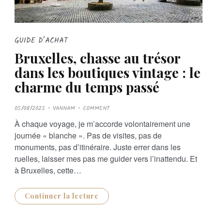
GUIDE D’ACHAT
Bruxelles, chasse au trésor
dans les boutiques vintage : le
charme du temps passé
P
05/08/2025
VANNAM
COMMENT
O
S
À chaque voyage, je m’accorde volontairement une
T
E
journée « blanche ». Pas de visites, pas de
D
O
monuments, pas d’itinéraire. Juste errer dans les
N
ruelles, laisser mes pas me guider vers l’inattendu. Et
à Bruxelles, cette…
Continuer la lecture