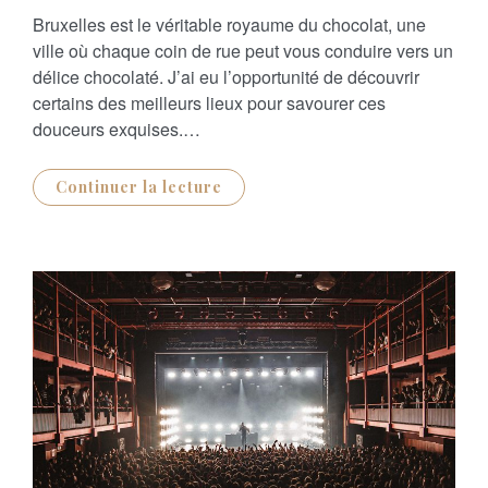
S
Bruxelles est le véritable royaume du chocolat, une
T
E
ville où chaque coin de rue peut vous conduire vers un
D
O
délice chocolaté. J’ai eu l’opportunité de découvrir
N
certains des meilleurs lieux pour savourer ces
douceurs exquises.…
Continuer la lecture