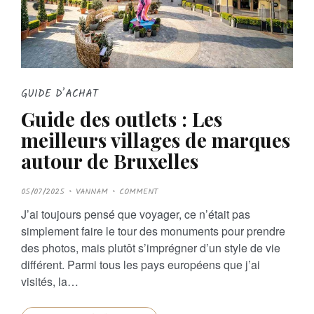
GUIDE D’ACHAT
Guide des outlets : Les
meilleurs villages de marques
autour de Bruxelles
P
05/07/2025
VANNAM
COMMENT
O
S
J’ai toujours pensé que voyager, ce n’était pas
T
E
simplement faire le tour des monuments pour prendre
D
O
des photos, mais plutôt s’imprégner d’un style de vie
N
différent. Parmi tous les pays européens que j’ai
visités, la…