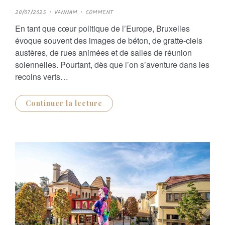
P
20/07/2025
VANNAM
COMMENT
O
S
En tant que cœur politique de l’Europe, Bruxelles
T
E
évoque souvent des images de béton, de gratte-ciels
D
O
austères, de rues animées et de salles de réunion
N
solennelles. Pourtant, dès que l’on s’aventure dans les
recoins verts…
Continuer la lecture