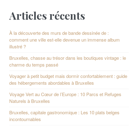
P
a
Articles récents
o
t
s
i
À la découverte des murs de bande dessinée de :
comment une ville est-elle devenue un immense album
o
t
illustré ?
n
s
Bruxelles, chasse au trésor dans les boutiques vintage : le
d
charme du temps passé
e
Voyager à petit budget mais dormir confortablement : guide
des hébergements abordables à Bruxelles
s
Voyage Vert au Cœur de l’Europe : 10 Parcs et Refuges
p
Naturels à Bruxelles
u
Bruxelles, capitale gastronomique : Les 10 plats belges
incontournables
b
l