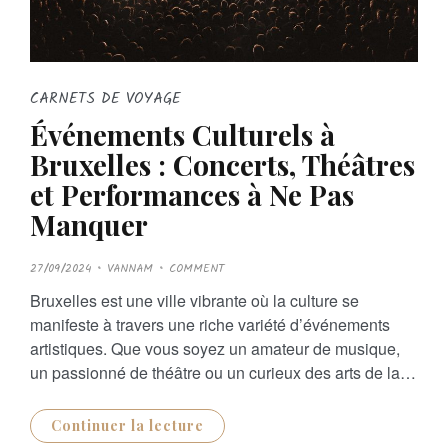
CARNETS DE VOYAGE
Événements Culturels à
Bruxelles : Concerts, Théâtres
et Performances à Ne Pas
Manquer
P
27/09/2024
VANNAM
COMMENT
O
S
Bruxelles est une ville vibrante où la culture se
T
E
manifeste à travers une riche variété d’événements
D
O
artistiques. Que vous soyez un amateur de musique,
N
un passionné de théâtre ou un curieux des arts de la…
Continuer la lecture