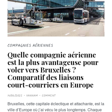
COMPAGNIES AÉRIENNES
Quelle compagnie aérienne
est la plus avantageuse pour
voler vers Bruxelles ?
Comparatif des liaisons
court-courriers en Europe
P
14/06/2025
VANNAM
COMMENT
O
S
Bruxelles, cette capitale éclectique et attachante, est la
T
E
ville d’Europe où j’ai vécu le plus longtemps. Chaque
D