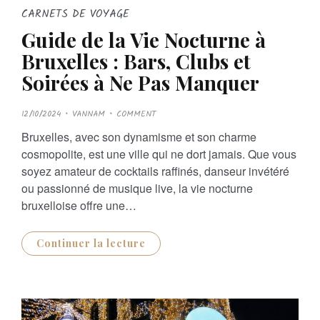
CARNETS DE VOYAGE
Guide de la Vie Nocturne à
Bruxelles : Bars, Clubs et
Soirées à Ne Pas Manquer
P
12/10/2024
VANNAM
COMMENT
O
S
Bruxelles, avec son dynamisme et son charme
T
E
cosmopolite, est une ville qui ne dort jamais. Que vous
D
O
soyez amateur de cocktails raffinés, danseur invétéré
N
ou passionné de musique live, la vie nocturne
bruxelloise offre une…
Continuer la lecture