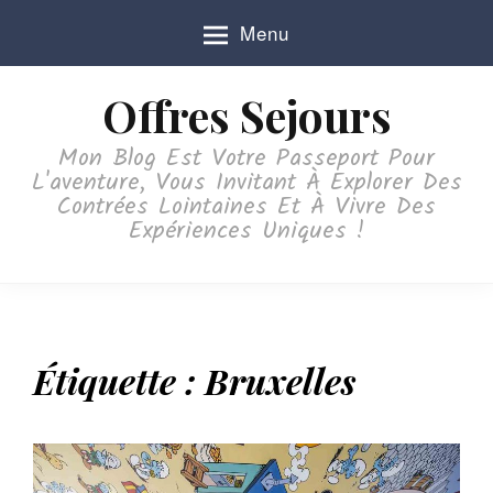
S
Menu
k
i
p
Offres Sejours
t
o
Mon Blog Est Votre Passeport Pour
c
L'aventure, Vous Invitant À Explorer Des
o
Contrées Lointaines Et À Vivre Des
n
Expériences Uniques !
t
e
n
t
Étiquette :
Bruxelles