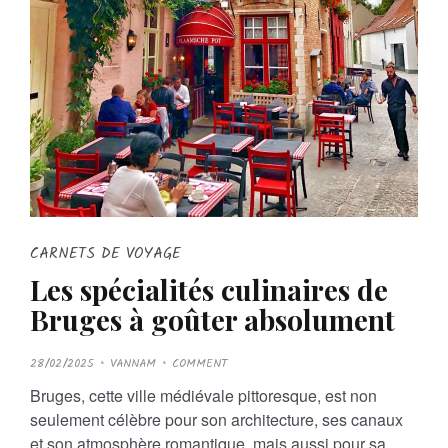
CARNETS DE VOYAGE
Les spécialités culinaires de
Bruges à goûter absolument
P
28/02/2025
VANNAM
COMMENT
O
S
Bruges, cette ville médiévale pittoresque, est non
T
E
seulement célèbre pour son architecture, ses canaux
D
O
et son atmosphère romantique, mais aussi pour sa
N