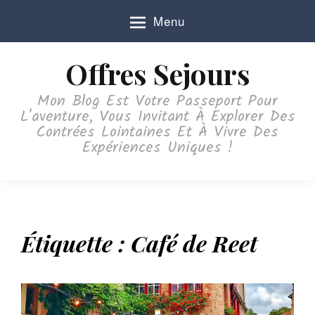
S
Menu
k
i
p
Offres Sejours
t
o
Mon Blog Est Votre Passeport Pour
c
L'aventure, Vous Invitant À Explorer Des
o
Contrées Lointaines Et À Vivre Des
n
Expériences Uniques !
t
e
n
t
Étiquette :
Café de Reet