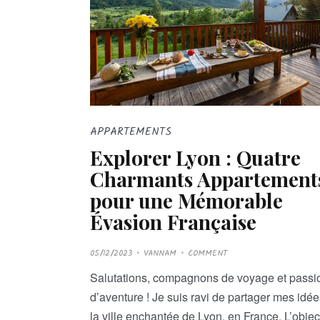
APPARTEMENTS
Explorer Lyon : Quatre
Charmants Appartement
pour une Mémorable
Évasion Française
P
05/12/2023
VANNAM
COMMENT
O
S
T
Salutations, compagnons de voyage et pass
E
D
d’aventure ! Je suis ravi de partager mes idée
O
N
la ville enchantée de Lyon, en France. L’object