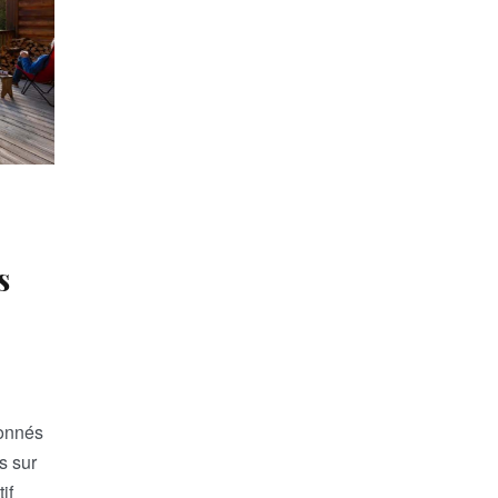
s
ionnés
s sur
if