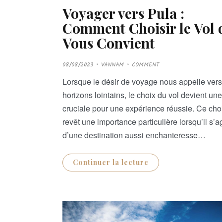
Voyager vers Pula :
Comment Choisir le Vol 
Vous Convient
P
08/08/2023
VANNAM
COMMENT
O
S
T
Lorsque le désir de voyage nous appelle ver
E
D
horizons lointains, le choix du vol devient un
O
N
cruciale pour une expérience réussie. Ce cho
revêt une importance particulière lorsqu’il s’ag
d’une destination aussi enchanteresse…
Continuer la lecture