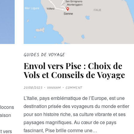
GUIDES DE VOYAGE
Envol vers Pise : Choix de
Vols et Conseils de Voyage
P
20/08/2023
VANNAM
COMMENT
O
S
T
L’Italie, pays emblématique de l’Europe, est une
E
D
destination prisée des voyageurs du monde entier
flocons
O
N
pour son histoire riche, sa culture vibrante et ses
saison
paysages magnifiques. Au cœur de ce pays
fascinant, Pise brille comme une…
t vers