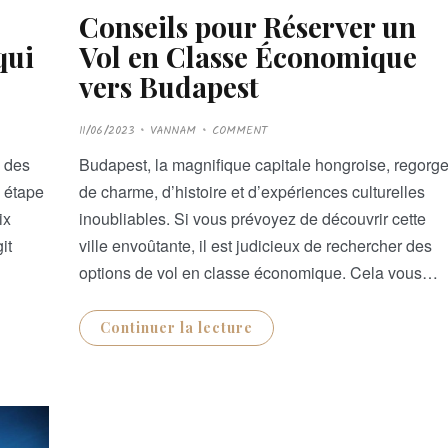
Conseils pour Réserver un
Vol en Classe Économique
qui
vers Budapest
P
11/06/2023
VANNAM
COMMENT
O
S
T
Budapest, la magnifique capitale hongroise, regorg
s des
E
D
de charme, d’histoire et d’expériences culturelles
e étape
O
N
inoubliables. Si vous prévoyez de découvrir cette
ix
ville envoûtante, il est judicieux de rechercher des
it
options de vol en classe économique. Cela vous…
Continuer la lecture