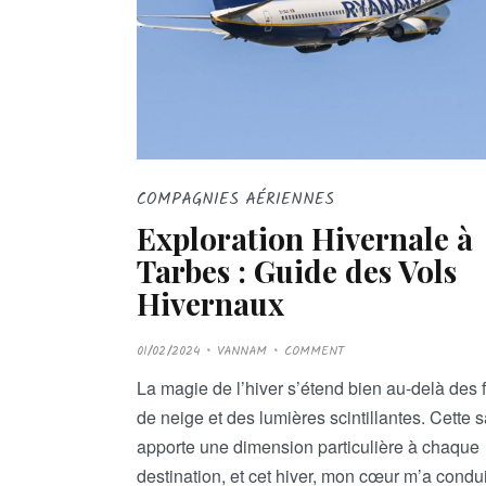
COMPAGNIES AÉRIENNES
Exploration Hivernale à
Tarbes : Guide des Vols
Hivernaux
P
01/02/2024
VANNAM
COMMENT
O
S
T
La magie de l’hiver s’étend bien au-delà des 
E
D
de neige et des lumières scintillantes. Cette 
O
N
apporte une dimension particulière à chaque
destination, et cet hiver, mon cœur m’a condui