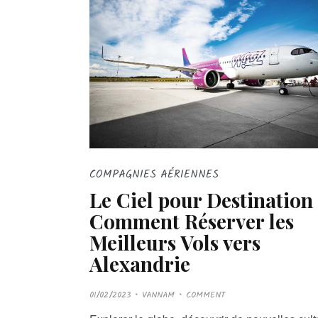
COMPAGNIES AÉRIENNES
Le Ciel pour Destination 
Comment Réserver les
Meilleurs Vols vers
Alexandrie
P
01/02/2023
VANNAM
COMMENT
O
S
T