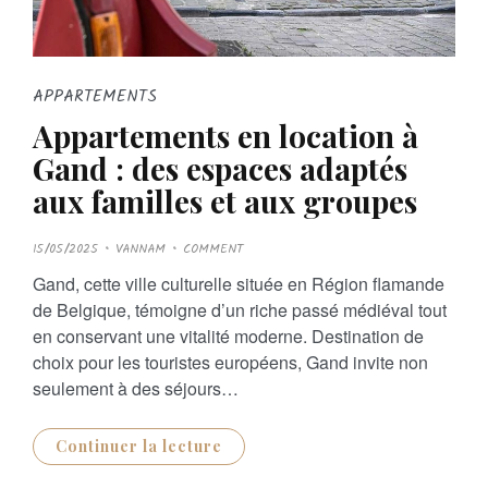
APPARTEMENTS
Appartements en location à
Gand : des espaces adaptés
aux familles et aux groupes
P
15/05/2025
VANNAM
COMMENT
O
S
Gand, cette ville culturelle située en Région flamande
T
E
de Belgique, témoigne d’un riche passé médiéval tout
D
O
en conservant une vitalité moderne. Destination de
N
choix pour les touristes européens, Gand invite non
seulement à des séjours…
Continuer la lecture