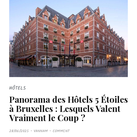
HÔTELS
Panorama des Hôtels 5 Étoiles
à Bruxelles : Lesquels Valent
Vraiment le Coup ?
P
28/06/2025
VANNAM
COMMENT
O