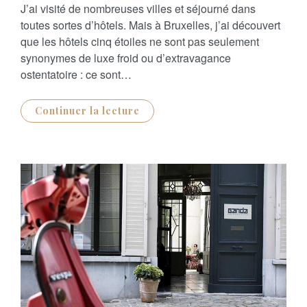
S
J’ai visité de nombreuses villes et séjourné dans
T
E
toutes sortes d’hôtels. Mais à Bruxelles, j’ai découvert
D
O
que les hôtels cinq étoiles ne sont pas seulement
N
synonymes de luxe froid ou d’extravagance
ostentatoire : ce sont…
Continuer la lecture