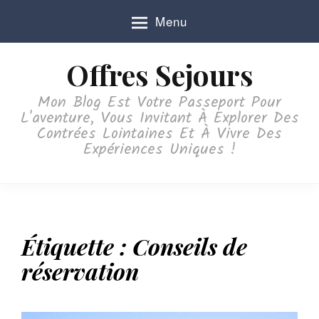
S
Menu
k
i
p
Offres Sejours
t
o
Mon Blog Est Votre Passeport Pour
c
L'aventure, Vous Invitant À Explorer Des
o
Contrées Lointaines Et À Vivre Des
n
Expériences Uniques !
t
e
n
t
Étiquette :
Conseils de
réservation