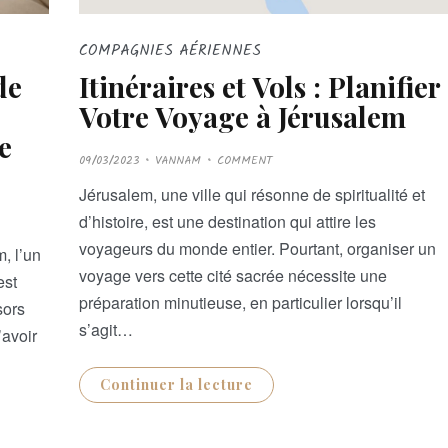
COMPAGNIES AÉRIENNES
Itinéraires et Vols : Planifier
de
Votre Voyage à Jérusalem
e
P
09/03/2023
VANNAM
COMMENT
O
S
T
Jérusalem, une ville qui résonne de spiritualité et
E
D
d’histoire, est une destination qui attire les
O
N
voyageurs du monde entier. Pourtant, organiser un
, l’un
voyage vers cette cité sacrée nécessite une
est
préparation minutieuse, en particulier lorsqu’il
sors
s’agit…
’avoir
Continuer la lecture