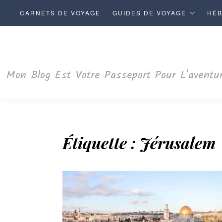
S
CARNETS DE VOYAGE
GUIDES DE VOYAGE
HÉ
k
i
p
t
Mon Blog Est Votre Passeport Pour L'aventur
o
c
o
n
t
Étiquette :
Jérusalem
e
n
t