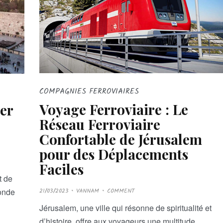
COMPAGNIES FERROVIAIRES
Voyage Ferroviaire : Le
er
Réseau Ferroviaire
Confortable de Jérusalem
pour des Déplacements
Faciles
t de
P
monde
21/03/2023
VANNAM
COMMENT
O
S
T
Jérusalem, une ville qui résonne de spiritualité et
E
D
d’histoire, offre aux voyageurs une multitude