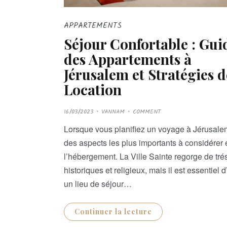
APPARTEMENTS
Séjour Confortable : Gui
des Appartements à
Jérusalem et Stratégies d
Location
P
16/03/2023
VANNAM
COMMENT
O
S
T
Lorsque vous planifiez un voyage à Jérusalem
E
D
des aspects les plus importants à considérer 
O
N
l’hébergement. La Ville Sainte regorge de tré
historiques et religieux, mais il est essentiel d
un lieu de séjour…
Continuer la lecture