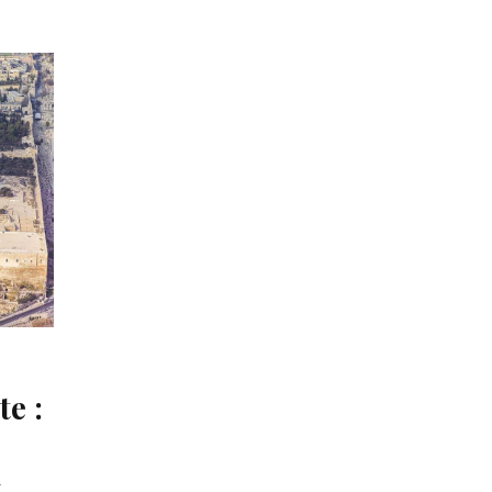
te :
m