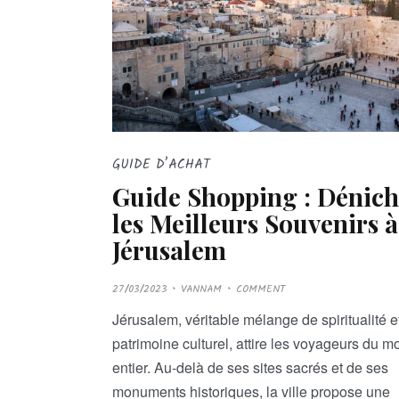
GUIDE D’ACHAT
Guide Shopping : Dénich
les Meilleurs Souvenirs à
Jérusalem
P
27/03/2023
VANNAM
COMMENT
O
S
T
Jérusalem, véritable mélange de spiritualité e
E
D
patrimoine culturel, attire les voyageurs du 
O
N
entier. Au-delà de ses sites sacrés et de ses
monuments historiques, la ville propose une