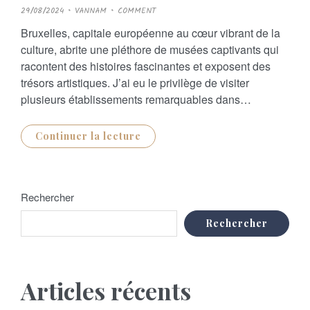
P
29/08/2024
VANNAM
COMMENT
O
S
Bruxelles, capitale européenne au cœur vibrant de la
T
E
culture, abrite une pléthore de musées captivants qui
D
O
racontent des histoires fascinantes et exposent des
N
trésors artistiques. J’ai eu le privilège de visiter
plusieurs établissements remarquables dans…
Continuer la lecture
Rechercher
Rechercher
Articles récents