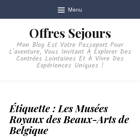
S
Menu
k
i
p
Offres Sejours
t
o
Mon Blog Est Votre Passeport Pour
c
L'aventure, Vous Invitant À Explorer Des
o
Contrées Lointaines Et À Vivre Des
n
Expériences Uniques !
t
e
n
t
Étiquette :
Les Musées
Royaux des Beaux-Arts de
Belgique