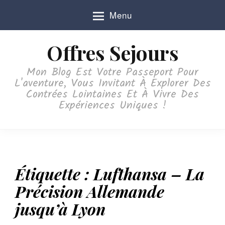
S
Menu
k
i
p
Offres Sejours
t
o
Mon Blog Est Votre Passeport Pour
c
L'aventure, Vous Invitant À Explorer Des
o
Contrées Lointaines Et À Vivre Des
n
Expériences Uniques !
t
e
n
t
Étiquette :
Lufthansa – La
Précision Allemande
jusqu’à Lyon