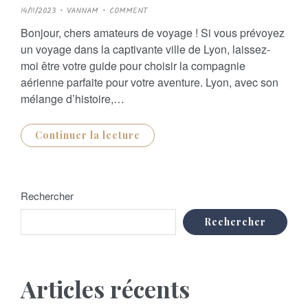
P
14/11/2023
VANNAM
COMMENT
O
S
Bonjour, chers amateurs de voyage ! Si vous prévoyez
T
E
un voyage dans la captivante ville de Lyon, laissez-
D
O
moi être votre guide pour choisir la compagnie
N
aérienne parfaite pour votre aventure. Lyon, avec son
mélange d’histoire,…
Continuer la lecture
Rechercher
Rechercher
Articles récents