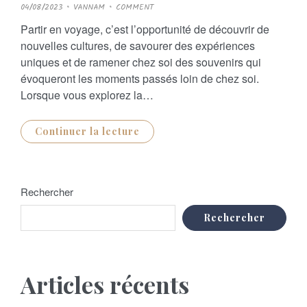
P
04/08/2023
VANNAM
COMMENT
O
S
Partir en voyage, c’est l’opportunité de découvrir de
T
E
nouvelles cultures, de savourer des expériences
D
O
uniques et de ramener chez soi des souvenirs qui
N
évoqueront les moments passés loin de chez soi.
Lorsque vous explorez la…
Continuer la lecture
Rechercher
Rechercher
Articles récents