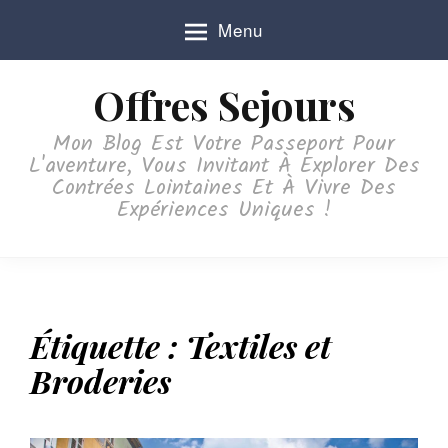
S
Menu
k
i
p
Offres Sejours
t
o
Mon Blog Est Votre Passeport Pour
c
L'aventure, Vous Invitant À Explorer Des
o
Contrées Lointaines Et À Vivre Des
n
Expériences Uniques !
t
e
n
t
Étiquette :
Textiles et
Broderies