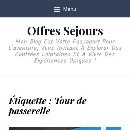
S
Menu
k
i
p
Offres Sejours
t
o
Mon Blog Est Votre Passeport Pour
c
L'aventure, Vous Invitant À Explorer Des
o
Contrées Lointaines Et À Vivre Des
n
Expériences Uniques !
t
e
n
t
Étiquette :
Tour de
passerelle