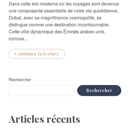
S
Dans cette ère moderne où les voyages sont devenus
T
E
une composante essentielle de notre vie quotidienne,
D
O
Dubaï, avec sa magnificence cosmopolite, se
N
distingue comme une destination incontournable.
Cette ville dynamique des Émirats arabes unis,
connue…
Continuer la lecture
Rechercher
Rechercher
Articles récents