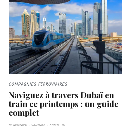
COMPAGNIES FERROVIAIRES
Naviguez à travers Dubaï en
train ce printemps : un guide
complet
P
05/03/2024
VANNAM
COMMENT
O