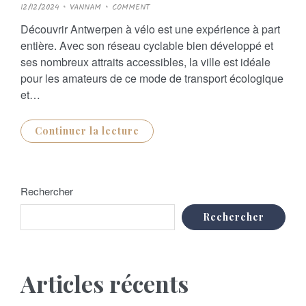
P
12/12/2024
VANNAM
COMMENT
O
S
Découvrir Antwerpen à vélo est une expérience à part
T
E
entière. Avec son réseau cyclable bien développé et
D
O
ses nombreux attraits accessibles, la ville est idéale
N
pour les amateurs de ce mode de transport écologique
et…
Continuer la lecture
Rechercher
Rechercher
Articles récents