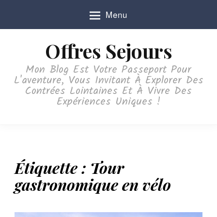
S
Menu
k
i
p
Offres Sejours
t
o
Mon Blog Est Votre Passeport Pour
c
L'aventure, Vous Invitant À Explorer Des
o
Contrées Lointaines Et À Vivre Des
n
Expériences Uniques !
t
e
n
t
Étiquette :
Tour
gastronomique en vélo