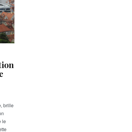
tion
e
 brille
on
 le
ette