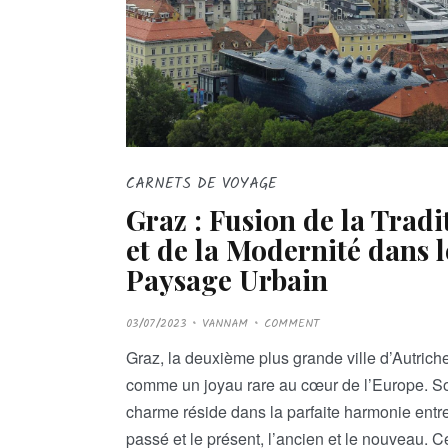
CARNETS DE VOYAGE
Graz : Fusion de la Tradi
et de la Modernité dans l
Paysage Urbain
P
03/07/2023
VANNAM
COMMENT
O
S
T
Graz, la deuxième plus grande ville d’Autriche,
E
D
comme un joyau rare au cœur de l’Europe. S
O
N
charme réside dans la parfaite harmonie entre
passé et le présent, l’ancien et le nouveau. C