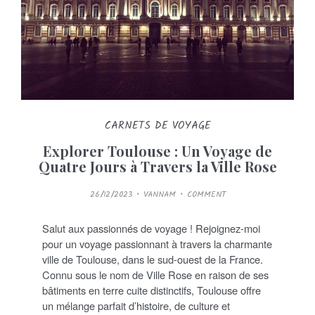
CARNETS DE VOYAGE
Explorer Toulouse : Un Voyage de
Quatre Jours à Travers la Ville Rose
P
26/12/2023
VANNAM
COMMENT
O
S
T
E
Salut aux passionnés de voyage ! Rejoignez-moi
D
O
pour un voyage passionnant à travers la charmante
N
ville de Toulouse, dans le sud-ouest de la France.
Connu sous le nom de Ville Rose en raison de ses
bâtiments en terre cuite distinctifs, Toulouse offre
un mélange parfait d’histoire, de culture et