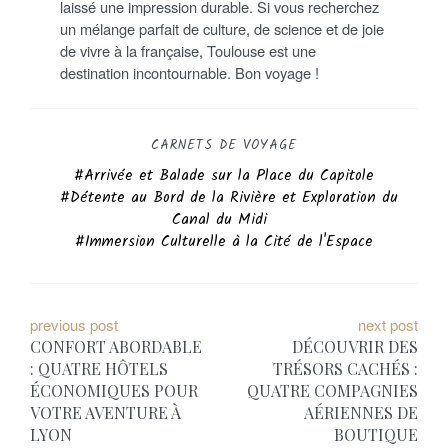
laissé une impression durable. Si vous recherchez
un mélange parfait de culture, de science et de joie
de vivre à la française, Toulouse est une
destination incontournable. Bon voyage !
CARNETS DE VOYAGE
Arrivée et Balade sur la Place du Capitole
Détente au Bord de la Rivière et Exploration du
Canal du Midi
Immersion Culturelle à la Cité de l'Espace
N
previous post
next post
CONFORT ABORDABLE
DÉCOUVRIR DES
a
: QUATRE HÔTELS
TRÉSORS CACHÉS :
ÉCONOMIQUES POUR
QUATRE COMPAGNIES
v
VOTRE AVENTURE À
AÉRIENNES DE
i
LYON
BOUTIQUE