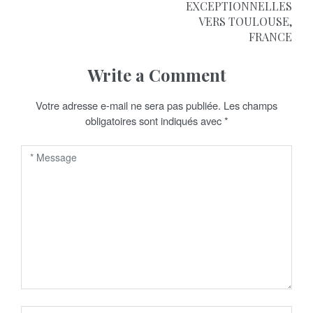
EXCEPTIONNELLES
g
VERS TOULOUSE,
FRANCE
a
t
Write a Comment
i
Votre adresse e-mail ne sera pas publiée.
Les champs
o
obligatoires sont indiqués avec
*
n
d
e
l
’
a
r