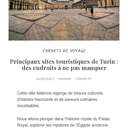
CARNETS DE VOYAGE
Principaux sites touristiques de Turin :
des endroits à ne pas manquer
P
02/09/2023
VANNAM
COMMENT
O
S
T
E
Cette ville italienne regorge de trésors culturels,
D
O
d’histoire fascinante et de saveurs culinaires
N
inoubliables.
Nous allons plonger dans l’histoire royale du Palais
Royal, explorer les mystères de l’Égypte ancienne