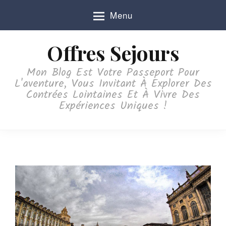
S
Menu
k
i
p
Offres Sejours
t
o
Mon Blog Est Votre Passeport Pour
c
L'aventure, Vous Invitant À Explorer Des
o
Contrées Lointaines Et À Vivre Des
n
Expériences Uniques !
t
e
n
t