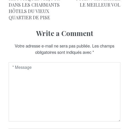
v
DANS LES CHARMANTS
LE MEILLEUR VOL
i
HÔTELS DU VIEUX
QUARTIER DE PISE
g
a
Write a Comment
t
Votre adresse e-mail ne sera pas publiée.
Les champs
obligatoires sont indiqués avec
*
i
o
n
d
e
l
’