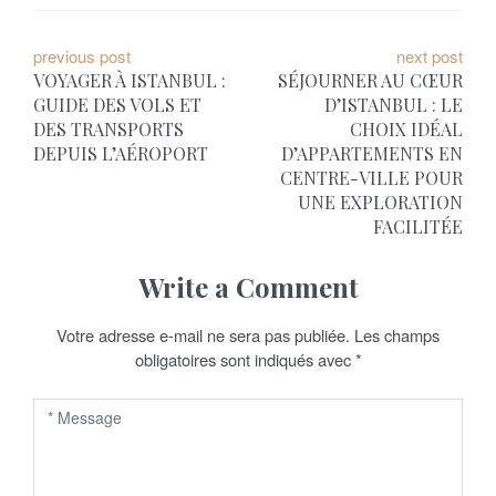
N
previous post
next post
VOYAGER À ISTANBUL :
SÉJOURNER AU CŒUR
a
GUIDE DES VOLS ET
D’ISTANBUL : LE
DES TRANSPORTS
CHOIX IDÉAL
v
DEPUIS L’AÉROPORT
D’APPARTEMENTS EN
i
CENTRE-VILLE POUR
UNE EXPLORATION
g
FACILITÉE
a
Write a Comment
t
Votre adresse e-mail ne sera pas publiée.
Les champs
i
obligatoires sont indiqués avec
*
o
n
d