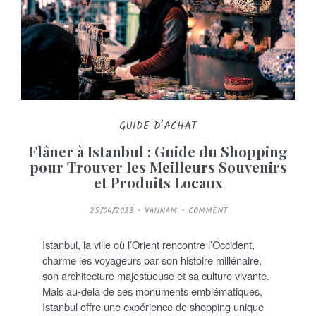
GUIDE D’ACHAT
Flâner à Istanbul : Guide du Shopping
pour Trouver les Meilleurs Souvenirs
et Produits Locaux
P
25/04/2023
VANNAM
COMMENT
O
S
T
E
Istanbul, la ville où l’Orient rencontre l’Occident,
D
O
charme les voyageurs par son histoire millénaire,
N
son architecture majestueuse et sa culture vivante.
Mais au-delà de ses monuments emblématiques,
Istanbul offre une expérience de shopping unique