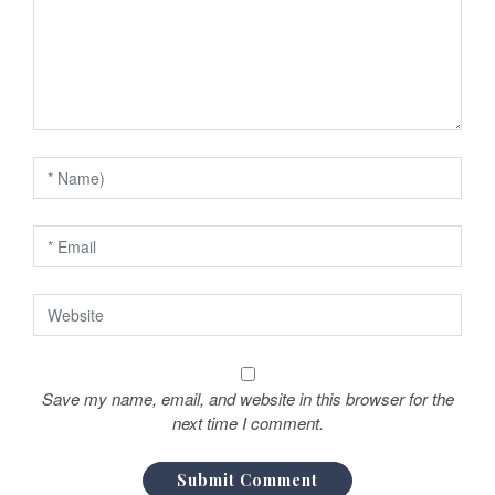
e
l
’
a
r
t
i
c
l
e
Save my name, email, and website in this browser for the
next time I comment.