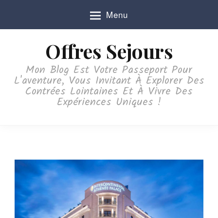
S
Menu
k
i
p
Offres Sejours
t
o
Mon Blog Est Votre Passeport Pour
c
L'aventure, Vous Invitant À Explorer Des
o
Contrées Lointaines Et À Vivre Des
n
Expériences Uniques !
t
e
n
t