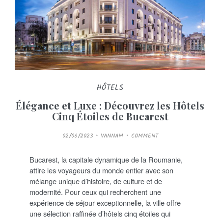
HÔTELS
Élégance et Luxe : Découvrez les Hôtels
Cinq Étoiles de Bucarest
P
02/06/2023
VANNAM
COMMENT
O
S
T
E
Bucarest, la capitale dynamique de la Roumanie,
D
O
attire les voyageurs du monde entier avec son
N
mélange unique d’histoire, de culture et de
modernité. Pour ceux qui recherchent une
expérience de séjour exceptionnelle, la ville offre
une sélection raffinée d’hôtels cinq étoiles qui