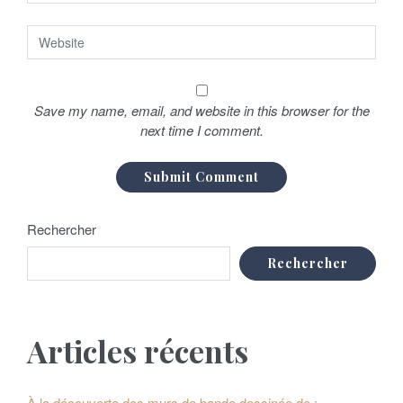
t
i
c
l
Save my name, email, and website in this browser for the
e
next time I comment.
Rechercher
Rechercher
Articles récents
À la découverte des murs de bande dessinée de :