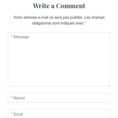
g
Write a Comment
a
Votre adresse e-mail ne sera pas publiée.
Les champs
t
obligatoires sont indiqués avec
*
i
o
n
d
e
l
’
a
r