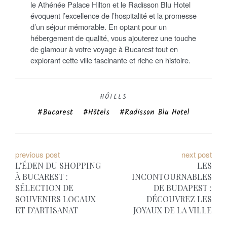
le Athénée Palace Hilton et le Radisson Blu Hotel
évoquent l’excellence de l’hospitalité et la promesse
d’un séjour mémorable. En optant pour un
hébergement de qualité, vous ajouterez une touche
de glamour à votre voyage à Bucarest tout en
explorant cette ville fascinante et riche en histoire.
HÔTELS
Bucarest
Hôtels
Radisson Blu Hotel
N
previous post
next post
L’ÉDEN DU SHOPPING
LES
a
À BUCAREST :
INCONTOURNABLES
SÉLECTION DE
DE BUDAPEST :
v
SOUVENIRS LOCAUX
DÉCOUVREZ LES
i
ET D’ARTISANAT
JOYAUX DE LA VILLE