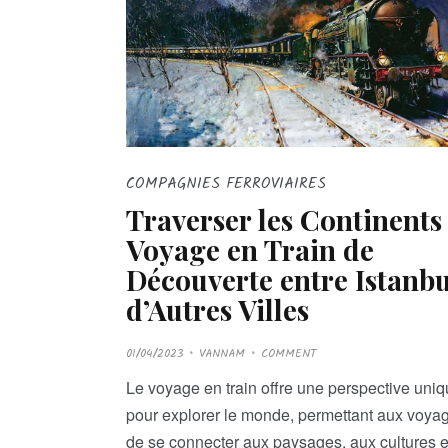
COMPAGNIES FERROVIAIRES
Traverser les Continents 
Voyage en Train de
Découverte entre Istanbu
d’Autres Villes
P
01/04/2023
VANNAM
COMMENT
O
S
T
Le voyage en train offre une perspective uni
E
D
pour explorer le monde, permettant aux voya
O
N
de se connecter aux paysages, aux cultures e