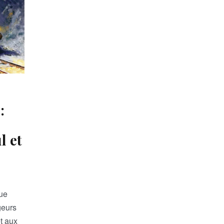
:
l et
que
geurs
t aux