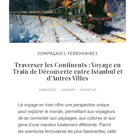
COMPAGNIES FERROVIAIRES
Traverser les Continents : Voyage en
Train de Découverte entre Istanbul et
d’Autres Villes
P
01/04/2023
VANNAM
COMMENT
O
S
T
E
Le voyage en train offre une perspective unique
D
O
pour explorer le monde, permettant aux voyageurs
N
de se connecter aux paysages, aux cultures et aux
gens d’une manière totalement différente. Parmi
les aventures ferroviaires les plus fascinantes, celle