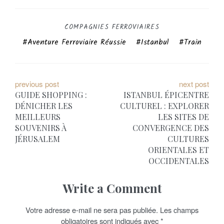
COMPAGNIES FERROVIAIRES
Aventure Ferroviaire Réussie
Istanbul
Train
N
previous post
next post
GUIDE SHOPPING :
ISTANBUL ÉPICENTRE
a
DÉNICHER LES
CULTUREL : EXPLORER
MEILLEURS
LES SITES DE
v
SOUVENIRS À
CONVERGENCE DES
i
JÉRUSALEM
CULTURES
ORIENTALES ET
g
OCCIDENTALES
a
Write a Comment
t
Votre adresse e-mail ne sera pas publiée.
Les champs
i
obligatoires sont indiqués avec
*