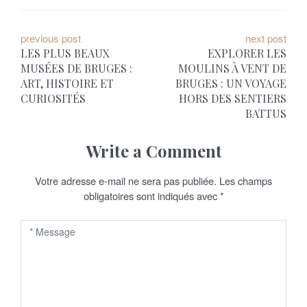
N
previous post
next post
LES PLUS BEAUX
EXPLORER LES
a
MUSÉES DE BRUGES :
MOULINS À VENT DE
ART, HISTOIRE ET
BRUGES : UN VOYAGE
v
CURIOSITÉS
HORS DES SENTIERS
i
BATTUS
g
Write a Comment
a
Votre adresse e-mail ne sera pas publiée.
Les champs
t
obligatoires sont indiqués avec
*
i
o
n
d