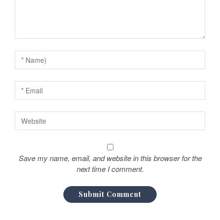
e
l
’
a
r
t
i
c
l
Save my name, email, and website in this browser for the
e
next time I comment.