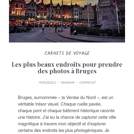
CARNETS DE VOYAGE
Les plus beaux endroits pour prendre
des photos à Bruges
P
19/03/2025
VANNAM
COMMENT
O
S
T
E
Bruges, surnommée « la Venise du Nord », est un
D
O
véritable trésor visuel. Chaque ruelle pavée,
N
chaque pont et chaque bâtiment historique raconte
une histoire. J’ai eu la chance de capturer cette ville
magnifique à travers mon objectif et d’explorer
certains des endroits les plus photogéniques. Je