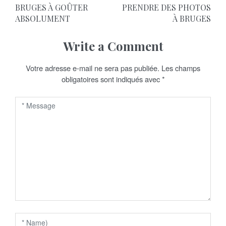
BRUGES À GOÛTER
PRENDRE DES PHOTOS
v
ABSOLUMENT
À BRUGES
i
Write a Comment
g
a
Votre adresse e-mail ne sera pas publiée.
Les champs
obligatoires sont indiqués avec
*
t
i
o
n
d
e
l
’