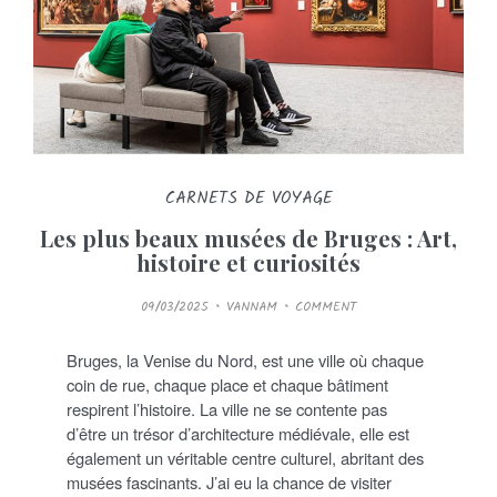
CARNETS DE VOYAGE
Les plus beaux musées de Bruges : Art,
histoire et curiosités
P
09/03/2025
VANNAM
COMMENT
O
S
T
E
Bruges, la Venise du Nord, est une ville où chaque
D
O
coin de rue, chaque place et chaque bâtiment
N
respirent l’histoire. La ville ne se contente pas
d’être un trésor d’architecture médiévale, elle est
également un véritable centre culturel, abritant des
musées fascinants. J’ai eu la chance de visiter