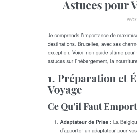
Astuces pour 
P
08/08
O
S
T
E
Je comprends l’importance de maximise
D
O
destinations. Bruxelles, avec ses charme
N
exception. Voici mon guide ultime pour
astuces sur l’hébergement, la nourriture
1.
Préparation et 
Voyage
Ce Qu’il Faut Empor
Adaptateur de Prise :
La Belgique
d’apporter un adaptateur pour vos